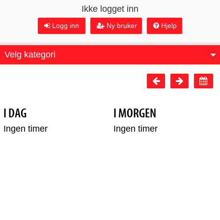
Ikke logget inn
Logg inn
Ny bruker
Hjelp
Velg kategori
I DAG
I MORGEN
Ingen timer
Ingen timer